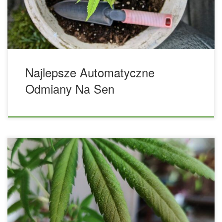
Jest czwarta rano, a reszta świata śpi. Jesteś zmęczony,
rozdrażniony i nadąsany, ale niezależnie od […]
Najlepsze Automatyczne
Odmiany Na Sen
9 błędów, których należy unikać przy uprawie
automatycznych odmian marihuany. Odmiany automatycznie
kwitnące zawsze wywoływały debaty wśród hodowców w
społeczności marihuany. Z powodu braku wiedzy i
doświadczenia wielu hodowców unika uprawy odmian
automatycznie kwitnących. Od początkujących oczekuje się
uprawy wyłącznie roślin fotoperiodycznych i chociaż strach