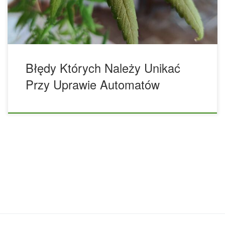
przed czymś nowym i nieoczekiwanym jest zrozumiały,
możesz odkryć coś bardziej niesamowitego, jeśli tylko
spróbujesz. […]
Błędy Których Należy Unikać
Przy Uprawie Automatów