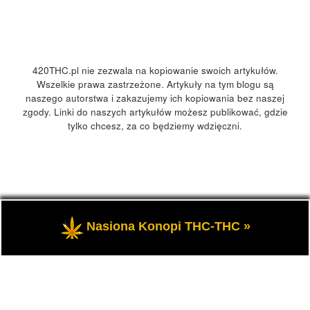
420THC.pl nie zezwala na kopiowanie swoich artykułów.
Wszelkie prawa zastrzeżone. Artykuły na tym blogu są
naszego autorstwa i zakazujemy ich kopiowania bez naszej
zgody. Linki do naszych artykułów możesz publikować, gdzie
tylko chcesz, za co będziemy wdzięczni.
© 2026
420Polska, 420THC.pl
– Wszelkie prawa zastrzeżone
Nasiona Konopi THC-THC »
- Kultura marihuany, konopi 420 w Polsce i na świecie.