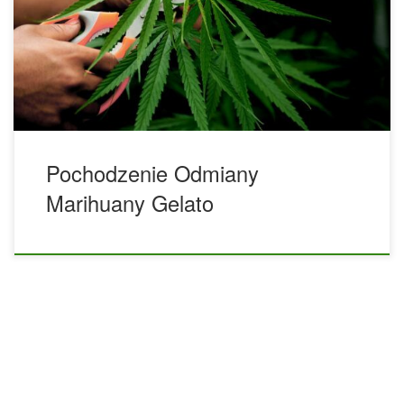
uwagę i podniebienia entuzjastów marihuany na całym
świecie dzięki wyjątkowemu połączeniu smaków, aromatów i
unikalnych efektów. Gelato to odmiana hybrydowa, będąca
wynikiem skrzyżowania słynnych Girl Scout Cookies Thin
Mint […]
Pochodzenie Odmiany
Marihuany Gelato