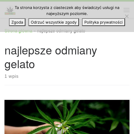
Ta strona korzysta z ciasteczek aby świadczyć usługi na
Przejdź do treści
najwyższym poziomie.
Me
Zgoda
Odrzuć wszystkie zgody
Polityka prywatności
Strona główna
»
najlepsze odmiany gelato
najlepsze odmiany
gelato
1 wpis
W ostatnich latach świat marihuany doświadczył prawdziwej
rewolucji pod względem rozwoju nowej genetyki, a wśród
różnych odmian, które się pojawiły, jedną z najbardziej
znanych jest odmiana Gelato. Roślina ta zdołała przykuć