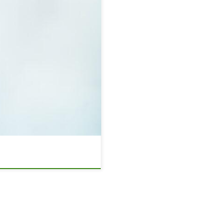
a zobaczysz niezliczone
 Podczas gdy wiele firm
dzieć?!) bez możliwości
 oferują niesamowite rzeczy z
edukować swoich klientów. W
ych, opisy produktów takich