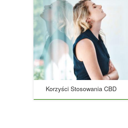
Idź do dowolnego sklepu z konopiami indyjskimi, 
produkty, które twierdzą, że zmienią twoje życie.
sprzedaje fałszywe produkty (skąd możesz to wie
zweryfikowania ich autentyczności, niektóre firmy
raportami laboratoryjnymi i starają się również 
przeciwieństwie do innych żargonów marketingow
firm w większości […]
Korzyści Stosowania CBD