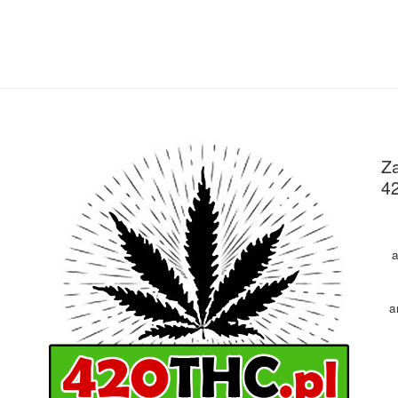
Za
4
a
a