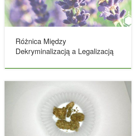
istnieją między nimi ogromne różnice. Jeśli naprawdę zależy
nam na tym, aby marihuana była szeroko […]
Różnica Między
Dekryminalizacją a Legalizacją
Automaty z jedzeniem w Czechach będą teraz sprzedawać
marihuanę. Ostatnio w Czechach pojawiły się automaty
sprzedające konopie indyjskie, chociaż oferowane przez nie
produkty o niskiej zawartości THC raczej nie wywołają u
nikogo haju. Zamiast tego kwiaty konopi, oleje i nalewki
bogate w CBD są dostępne z maszyn, które pojawiły się już
w miastach takich jak Praga, Ostrawa, Cheb oraz Olomouc,