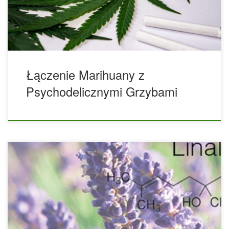
grzybami. Nierzadko zdarza się, że konsumenci konopi
indyjskich używają również psychoaktywnych grzybów i na
odwrót. Internet jest pełen artykułów o […]
Łączenie Marihuany z
Psychodelicznymi Grzybami
Jaka jest różnica między dekryminalizacją marihuany a
legalizacją marihuany? W ciągu ostatnich kilku lat
wielokrotnie widzieliśmy słowa „dekryminalizacja” i
„legalizacja” w nagłówkach wiadomości. Na pierwszy rzut
oka może się wydawać, że obie są dobrą wiadomością, jeśli
chodzi o konopie indyjskie. Obie są oznakami postępu, ale