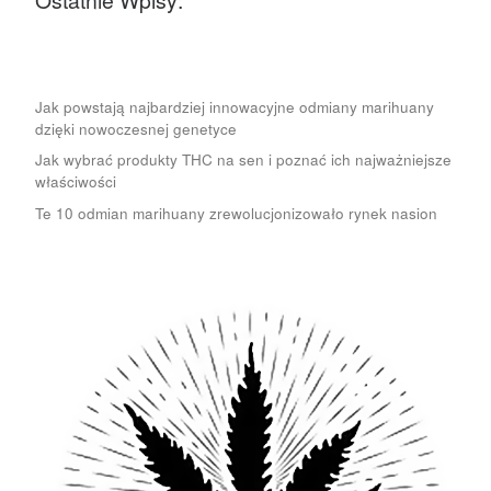
Ostatnie Wpisy:
Jak powstają najbardziej innowacyjne odmiany marihuany
dzięki nowoczesnej genetyce
Jak wybrać produkty THC na sen i poznać ich najważniejsze
właściwości
Te 10 odmian marihuany zrewolucjonizowało rynek nasion