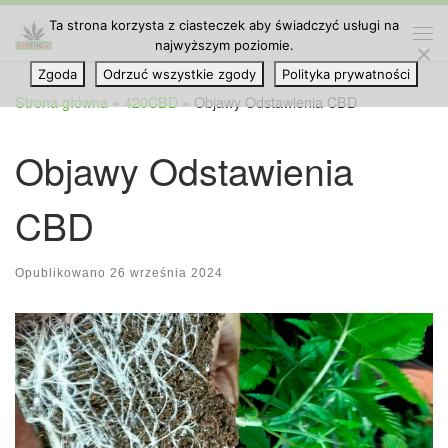
Ta strona korzysta z ciasteczek aby świadczyć usługi na
Przejdź do treści
najwyższym poziomie.
Me
Zgoda
Odrzuć wszystkie zgody
Polityka prywatności
Strona główna
»
420CBD
»
Objawy Odstawienia CBD
Objawy Odstawienia
CBD
Opublikowano
26 września 2024