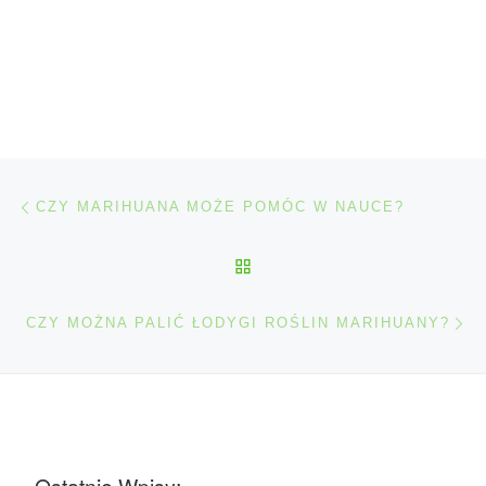
Nawigacja wpisu
Poprzedni wpis
CZY MARIHUANA MOŻE POMÓC W NAUCE?
POWRÓT DO LISTY POS
Na
CZY MOŻNA PALIĆ ŁODYGI ROŚLIN MARIHUANY?