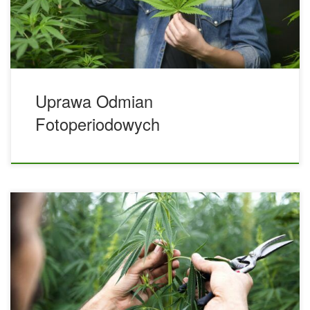
w tym roku nie dodać do swojej listy również „wypróbuj te
niesamowite odmiany marihuany”? […]
Uprawa Odmian
Fotoperiodowych
W internecie, w filmach i w domu twojego przyjaciela zawsze
widziałeś rośliny marihuany, które rosły małe i krzaczaste.
Spodziewając się tego samego, decydujesz się wrzucić
nasiono do pojemnika, a kilka miesięcy później roślina
urosła i stała się duża. To jednak świetny problem, prawda?
Wszyscy chcemy mieć ogromne rośliny, ponieważ