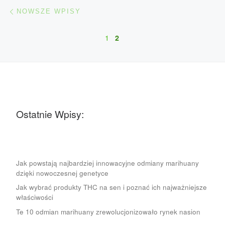
Nawigacja po wpisach
Nowsze wpisy
NOWSZE WPISY
1
2
Ostatnie Wpisy:
Jak powstają najbardziej innowacyjne odmiany marihuany
dzięki nowoczesnej genetyce
Jak wybrać produkty THC na sen i poznać ich najważniejsze
właściwości
Te 10 odmian marihuany zrewolucjonizowało rynek nasion