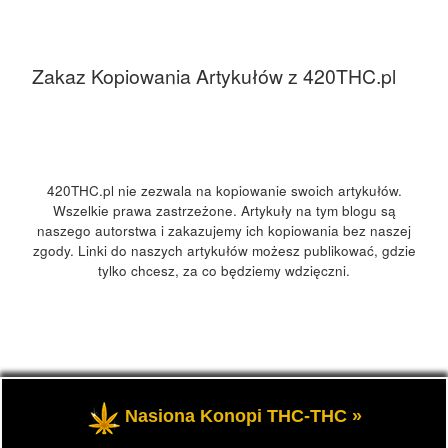
Zakaz Kopiowania Artykułów z 420THC.pl
420THC.pl nie zezwala na kopiowanie swoich artykułów.
Wszelkie prawa zastrzeżone. Artykuły na tym blogu są
naszego autorstwa i zakazujemy ich kopiowania bez naszej
zgody. Linki do naszych artykułów możesz publikować, gdzie
tylko chcesz, za co będziemy wdzięczni.
© 2026
420Polska, 420THC.pl
– Wszelkie prawa zastrzeżone
Nasiona Konopi THC-THC »
- Kultura marihuany, konopi 420 w Polsce i na świecie.