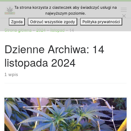
Ta strona korzysta z ciasteczek aby świadczyć usługi na
Przejdź do treści
najwyższym poziomie.
Me
Zgoda
Odrzuć wszystkie zgody
Polityka prywatności
Strona główna
»
2024
»
listopad
»
14
Dzienne Archiwa:
14
listopada 2024
1 wpis
Im więcej czytasz o uprawie marihuany, tym bardziej to
hobby okazuje się drogie. Szczerze mówiąc, tak jest z
większością hobby. Ukulele kosztuje zaledwie 200 złotych,