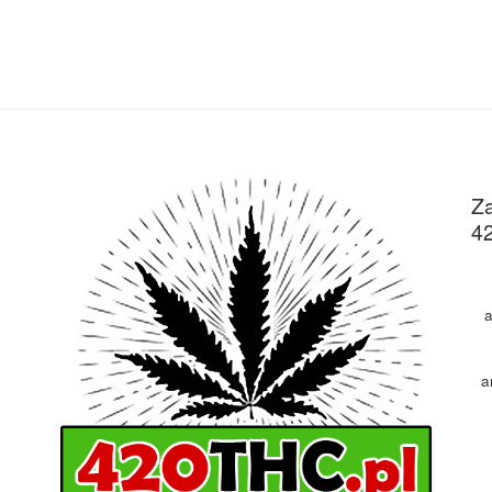
Za
4
a
a