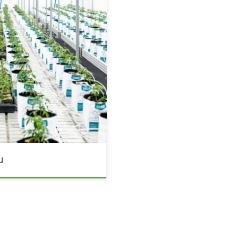
atorach wzrostu roślin?
roponicznych, to nie tylko
e rozumie, że sukces zależy
icznego. To właśnie tu
anych również
e wspierają naturalne procesy
zm, odporność […]
u