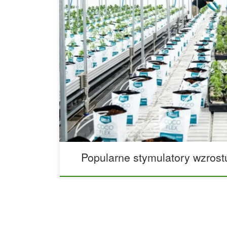
Jakie materiały stosuje się w popularnych stymul
Nowoczesne rolnictwo, zwłaszcza w uprawach hyd
nawozy i światło. Współczesny hodowca doskonal
od utrzymania zrównoważonego środowiska biolog
pojawia się rola stymulatorów wzrostu roślin, zw
biostymulatorami. Są to specjalne preparaty, któr
zachodzące w roślinie, poprawiając jej metaboli
Popularne stymulatory wzrost