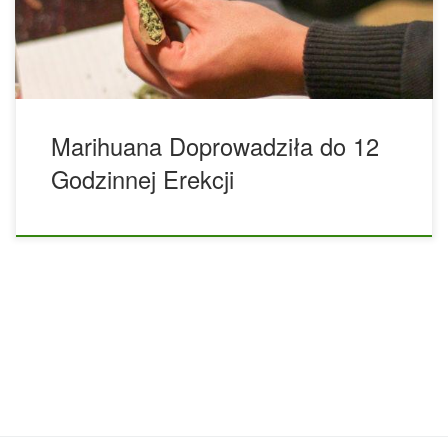
która nie jest związana z aktywnością seksualną. Raport
zauważa, że ​​priapizm może mieć poważne konsekwencje, w
tym „uszkodzenie tkanki […]
Marihuana Doprowadziła do 12
Godzinnej Erekcji