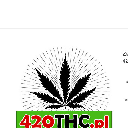
Za
4
a
a