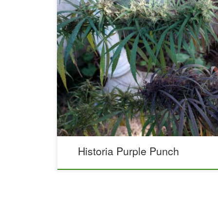
Historia Purple Punch (Alpha Cut). Purple Punch, z
aptek. Od czasu do czasu miłośnicy konopi zaczy
pochodzeniem niektórych odmian. Często ta cie
niektórych genetyk wynika z faktu, że osiągnęły
użytkowników, a innym razem wynika to z faktu, 
nagrody na konkursach marihuany lub nagle poja
Historia Purple Punch