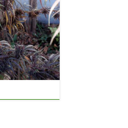
 najlepszych kalifornijskich
nają zastanawiać się nad
kawość dotycząca pochodzenia
 one dużą popularność wśród
że odmiany te zdobywają
wiają się […]