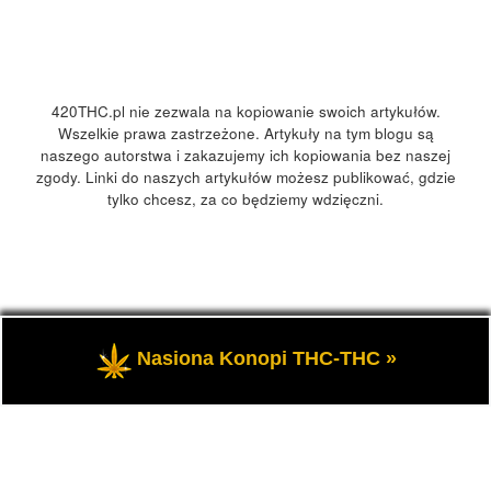
420THC.pl nie zezwala na kopiowanie swoich artykułów.
Wszelkie prawa zastrzeżone. Artykuły na tym blogu są
naszego autorstwa i zakazujemy ich kopiowania bez naszej
zgody. Linki do naszych artykułów możesz publikować, gdzie
tylko chcesz, za co będziemy wdzięczni.
© 2026
420Polska, 420THC.pl
– Wszelkie prawa zastrzeżone
Nasiona Konopi THC-THC »
- Kultura marihuany, konopi 420 w Polsce i na świecie.