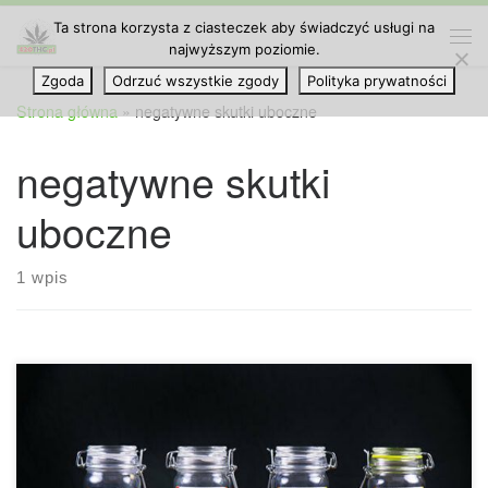
Ta strona korzysta z ciasteczek aby świadczyć usługi na
Przejdź do treści
najwyższym poziomie.
Me
Zgoda
Odrzuć wszystkie zgody
Polityka prywatności
Strona główna
»
negatywne skutki uboczne
negatywne skutki
uboczne
1 wpis
Wszystko co musisz wiedzieć o negatywnych skutkach
ubocznych medycznej marihuany. Medyczna marihuana, jak
każdy inny lek, może powodować działania niepożądane.