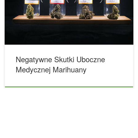
Skutki uboczne, takie jak brak bólu oraz możliwość
prawidłowego jedzenia i snu, są pozytywne. Istnieją jednak
skutki uboczne, które nie są tak pożądane. Jeśli chcesz się
dowiedzieć więcej, koniecznie czytaj dalej! Skutki uboczne
THC Skutki uboczne THC są zazwyczaj najbardziej […]
Negatywne Skutki Uboczne
Medycznej Marihuany