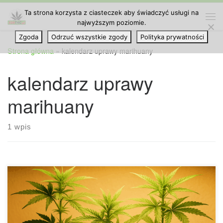
Ta strona korzysta z ciasteczek aby świadczyć usługi na
Przejdź do treści
najwyższym poziomie.
Me
Zgoda
Odrzuć wszystkie zgody
Polityka prywatności
Strona główna
»
kalendarz uprawy marihuany
kalendarz uprawy
marihuany
1 wpis
Kalendarz Uprawy Konopi na Zewnątrz – Jak Uzyskać
Większe i Lepsze Plony Choć w ostatnich dekadach uprawa
indoor zyskała ogromną popularność, to jednak hodowla