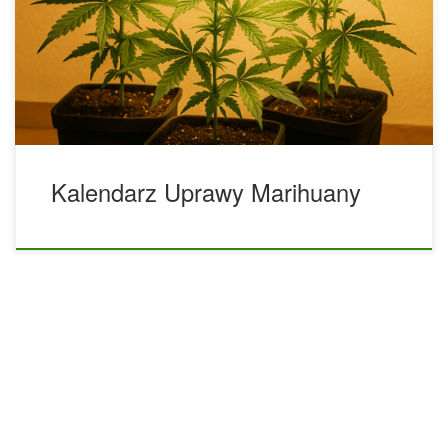
konopi na świeżym powietrzu nadal daje wiele korzyści –
zarówno początkującym, jak i doświadczonym hodowcom.
Możliwość uzyskania dużych, zdrowych i aromatycznych
kwiatów przy znacznie niższych kosztach długoterminowych
to tylko jedna z nich. Uprawa outdoor pozwala roślinom […]
Kalendarz Uprawy Marihuany