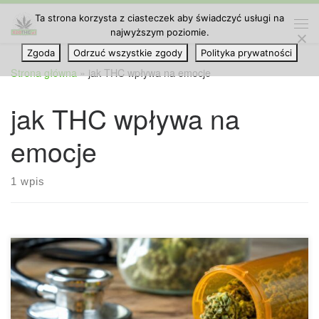
Ta strona korzysta z ciasteczek aby świadczyć usługi na
Przejdź do treści
najwyższym poziomie.
Me
Zgoda
Odrzuć wszystkie zgody
Polityka prywatności
Strona główna
»
jak THC wpływa na emocje
jak THC wpływa na
emocje
1 wpis
Jak działa THC? Kompletny przewodnik po wpływie
tetrahydrokannabinolu na organizm człowieka THC, czyli
tetrahydrokannabinol, to jeden z najbardziej znanych
związków aktywnych występujących w konopiach.