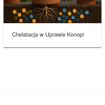
hydroponicznym. W tym ulepszonym i unikatowym
poradniku wyjaśniamy, jak działają […]
Chelatacja w Uprawie Konopi