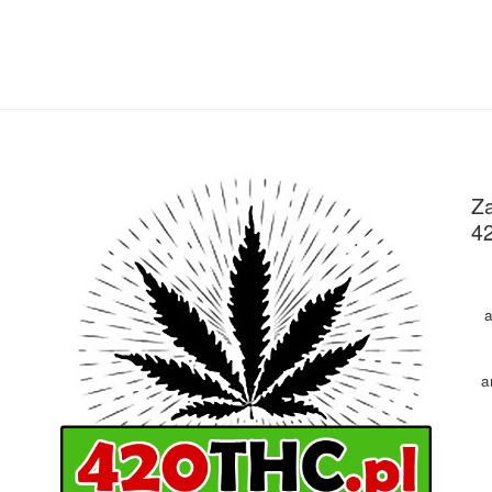
Za
4
a
a