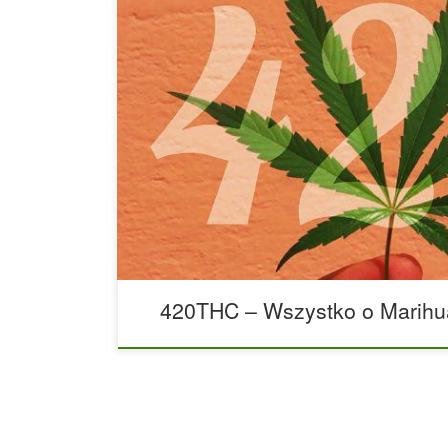
Startujemy z naszym blogiem 420THC.pl, czyli zna
marihuanie, konopiach indyjskich, cannabis. News
masę informacji o uprawie marihuany, jak ją upra
społeczności konopnej. Zapraszamy do czytania!
420THC – Wszystko o Marihu