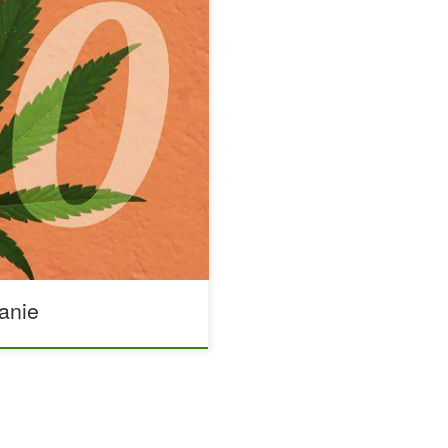
jdziesz tutaj wszystko o
y z Polski i świata. Również
wiać. Portal przeznaczony dla
anie