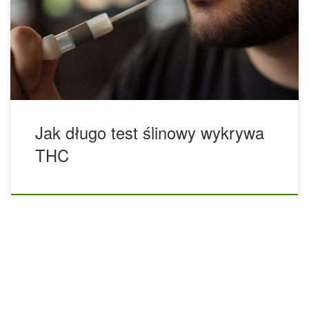
stosowane w praktyce. Pytanie, jak długo THC utrzymuje się
w ślinie, nie ma jednej odpowiedzi dobrej dla każdego,
ponieważ czas wykrywalności zależy od wielu czynników.
Znaczenie ma częstotliwość używania marihuany, ilość
przyjętej […]
Jak długo test ślinowy wykrywa
THC