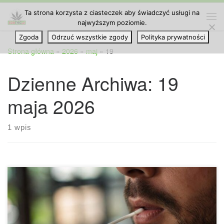
Ta strona korzysta z ciasteczek aby świadczyć usługi na
Przejdź do treści
najwyższym poziomie.
Me
Zgoda
Odrzuć wszystkie zgody
Polityka prywatności
Strona główna
»
2026
»
maj
»
19
Dzienne Archiwa:
19
maja 2026
1 wpis
Jak długo THC utrzymuje się w ślinie? THC w ślinie to temat,
który interesuje coraz więcej osób, ponieważ testy
wykonywane z próbki śliny są szybkie, wygodne i często