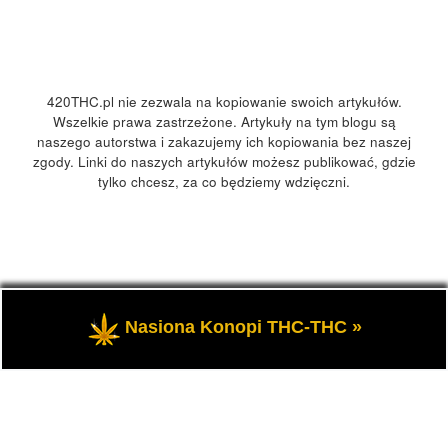
420THC.pl nie zezwala na kopiowanie swoich artykułów.
Wszelkie prawa zastrzeżone. Artykuły na tym blogu są
naszego autorstwa i zakazujemy ich kopiowania bez naszej
zgody. Linki do naszych artykułów możesz publikować, gdzie
tylko chcesz, za co będziemy wdzięczni.
© 2026
420Polska, 420THC.pl
– Wszelkie prawa zastrzeżone
Nasiona Konopi THC-THC »
- Kultura marihuany, konopi 420 w Polsce i na świecie.