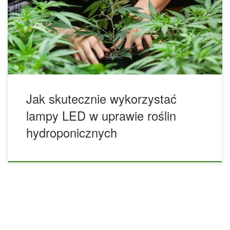
lampy LED do uprawy roślin, które zapewniają lepsze plony
i niższe zużycie energii. Ich największą zaletą jest także
ograniczenie ryzyka przegrzewania upraw, co stanowi
częsty problem w przypadku tradycyjnych lamp HPS czy
MH. Jednak LED-y […]
Jak skutecznie wykorzystać
lampy LED w uprawie roślin
hydroponicznych