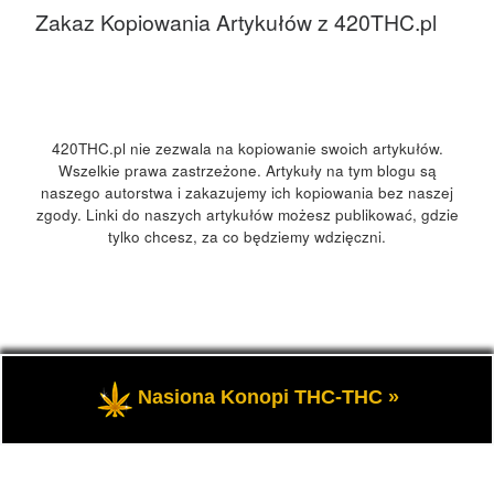
Zakaz Kopiowania Artykułów z 420THC.pl
420THC.pl nie zezwala na kopiowanie swoich artykułów.
Wszelkie prawa zastrzeżone. Artykuły na tym blogu są
naszego autorstwa i zakazujemy ich kopiowania bez naszej
zgody. Linki do naszych artykułów możesz publikować, gdzie
tylko chcesz, za co będziemy wdzięczni.
© 2026
420Polska, 420THC.pl
– Wszelkie prawa zastrzeżone
Nasiona Konopi THC-THC »
- Kultura marihuany, konopi 420 w Polsce i na świecie.