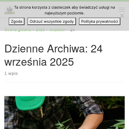
Ta strona korzysta z ciasteczek aby świadczyć usługi na
Przejdź do treści
najwyższym poziomie.
Me
Zgoda
Odrzuć wszystkie zgody
Polityka prywatności
Strona główna
»
2025
»
wrzesień
»
24
Dzienne Archiwa:
24
września 2025
1 wpis
Jak skutecznie wykorzystać lampy LED w uprawie roślin
hydroponicznych Współczesne uprawy roślin indoor
korzystają z technologii, które całkowicie zmieniły sposób
prowadzenia ogrodnictwa. Największą rewolucję przyniosły