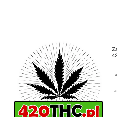
Za
4
a
a