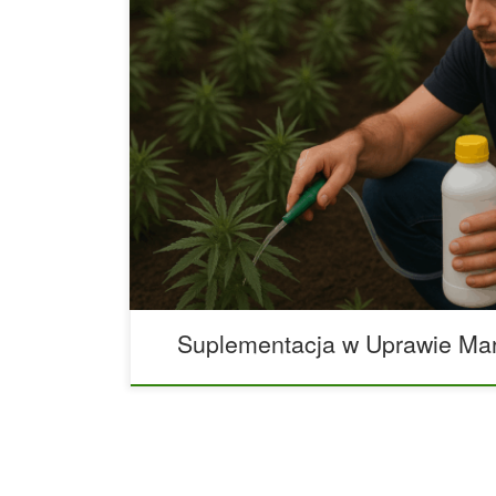
Suplementacja węglowodanami w uprawie roślin 
Węglowodany dla roślin to temat, który coraz czę
profesjonalnych hodowców i pasjonatów ogrodni
znaleźć preparaty cukrowe, a doświadczeni planta
budowaniu większych plonów i lepszej jakości ow
faktycznie działa? I jak stosować węglowodany, b
szkody? Ten […]
Suplementacja w Uprawie Ma