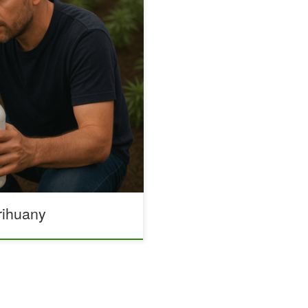
–poradnik dla ogrodników
ściej pojawia się wśród
ctwa. W wielu sklepach można
torzy podkreślają ich rolę w
oców. Ale czy suplementacja
y przyniosły korzyści zamiast
rihuany