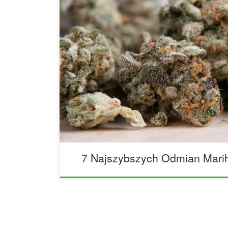
Najszybciej kwitnące odmiany marihuany – idealne
ogrodników. Wybór odpowiedniej odmiany marihua
zawsze jest prosty. Twoje osobiste preferencje, w
chcesz osiągnąć, będą miały ogromny wpływ na p
jedni ogrodnicy poszukują maksymalnych plonów 
psychoaktywnych, inni wolą rośliny odporne na pl
o jak najkrótszym […]
7 Najszybszych Odmian Mari