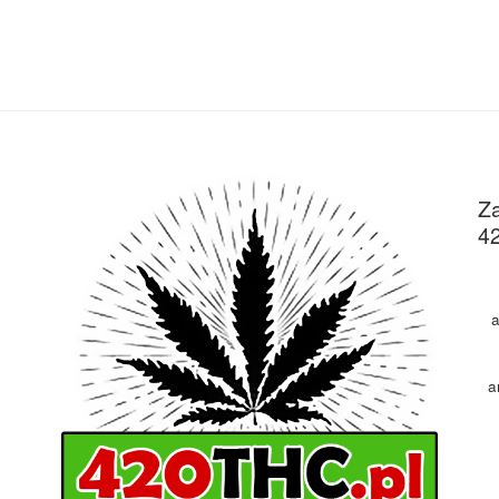
Za
4
a
a