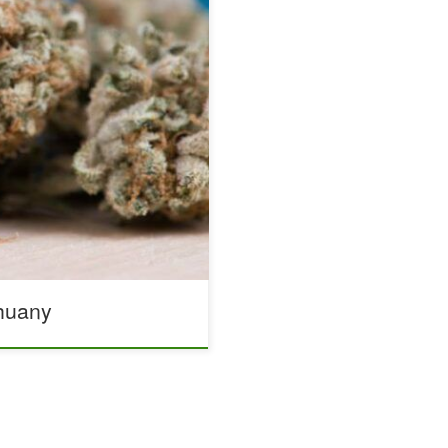
 dla niecierpliwych
ny do kolejnej uprawy nie
arunki uprawy oraz cel, jaki
odjęcie decyzji. Podczas gdy
czy określonych efektów
eśnie, niskie temperatury albo
huany